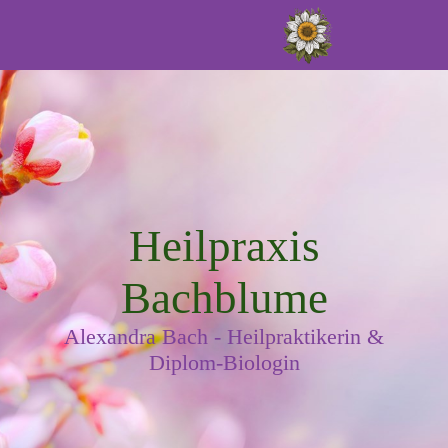
Heilpraxis
Bachblume
Alexandra Bach - Heilpraktikerin &
Diplom-Biologin